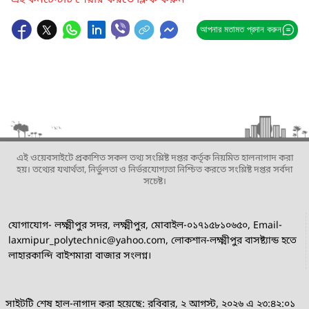
এই কনটেন্টটি শেয়ার করতে ক্লিক করুন
আপনার মতামত প্রদান করুন
এই ওয়েবসাইটে প্রকাশিত সকল তথ্য সংশ্লিষ্ট দপ্তর কর্তৃক নিয়মিত হালনাগাদ করা
হয়। তথ্যের যথার্থতা, নির্ভুলতা ও নির্ভরযোগ্যতা নিশ্চিত করতে সংশ্লিষ্ট দপ্তর সর্বদা
সচেষ্ট।
যোগাযোগ- লক্ষ্মীপুর সদর, লক্ষ্মীপুর, মোবাইল-০১৭১৫৮১০৬৫০, Email-
laxmipur_polytechnic@yahoo.com, লোকশান-লক্ষ্মীপুর বাসষ্ট্যান্ড হতে
লাহারকান্দি বাইশমারা বাজার সংলগ্ন।
সাইটটি শেষ হাল-নাগাদ করা হয়েছে: রবিবার, ২ আগস্ট, ২০২৬ এ ২৩:৪২:০১