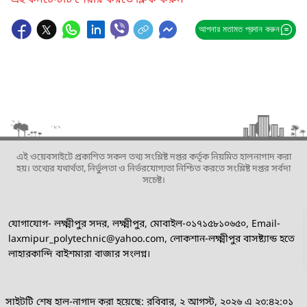
এই কনটেন্টটি শেয়ার করতে ক্লিক করুন
আপনার মতামত প্রদান করুন
এই ওয়েবসাইটে প্রকাশিত সকল তথ্য সংশ্লিষ্ট দপ্তর কর্তৃক নিয়মিত হালনাগাদ করা
হয়। তথ্যের যথার্থতা, নির্ভুলতা ও নির্ভরযোগ্যতা নিশ্চিত করতে সংশ্লিষ্ট দপ্তর সর্বদা
সচেষ্ট।
যোগাযোগ- লক্ষ্মীপুর সদর, লক্ষ্মীপুর, মোবাইল-০১৭১৫৮১০৬৫০, Email-
laxmipur_polytechnic@yahoo.com, লোকশান-লক্ষ্মীপুর বাসষ্ট্যান্ড হতে
লাহারকান্দি বাইশমারা বাজার সংলগ্ন।
সাইটটি শেষ হাল-নাগাদ করা হয়েছে: রবিবার, ২ আগস্ট, ২০২৬ এ ২৩:৪২:০১